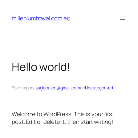
Saltar
al
milleniumtravel.com.ec
contenido
Hello world!
Escrito por
visaglobalec@gmail.com
en
Uncategorized
Welcome to WordPress. This is your first
post. Edit or delete it, then start writing!